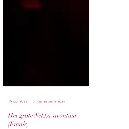
19 apr 2022
5 minuten om te lezen
Het grote Nekka-avontuur