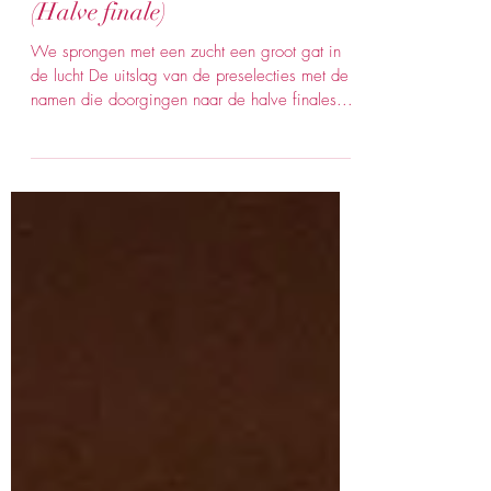
19 apr 2022
3 minuten om te lezen
Het grote Nekka-avontuur
(Halve finale)
We sprongen met een zucht een groot gat in
de lucht De uitslag van de preselecties met de
namen die doorgingen naar de halve finales...