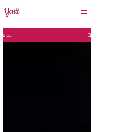
Yentl
Blog