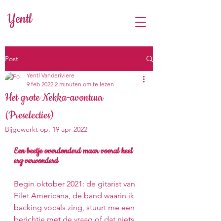
Yentl
Post
Yentl Vanderiviere
9 feb 2022
2 minuten om te lezen
Het grote Nekka-avontuur
(Preselecties)
Bijgewerkt op:
19 apr 2022
Een beetje overdonderd maar vooral heel 
erg verwonderd
Begin oktober 2021: de gitarist van 
Filet Americana, de band waarin ik 
backing vocals zing, stuurt me een 
berichtje met de vraag of dat niets 