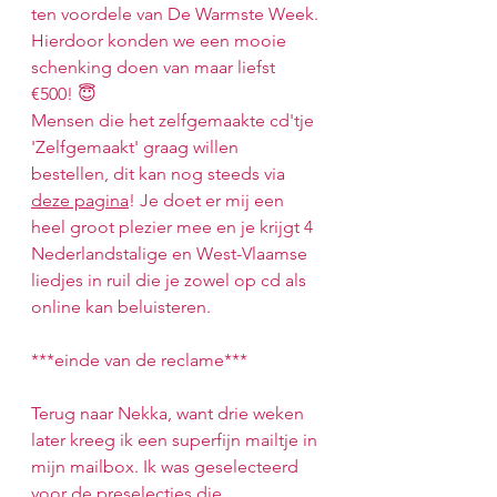
ten voordele van De Warmste Week. 
Hierdoor konden we een mooie 
schenking doen van maar liefst 
€500! 😇
Mensen die het zelfgemaakte cd'tje 
'Zelfgemaakt' graag willen 
bestellen, dit kan nog steeds via 
deze pagina
! Je doet er mij een 
heel groot plezier mee en je krijgt 4 
Nederlandstalige en West-Vlaamse 
liedjes in ruil die je zowel op cd als 
online kan beluisteren.
***einde van de reclame***
Terug naar Nekka, want drie weken 
later kreeg ik een superfijn mailtje in 
mijn mailbox. Ik was geselecteerd 
voor de preselecties die 