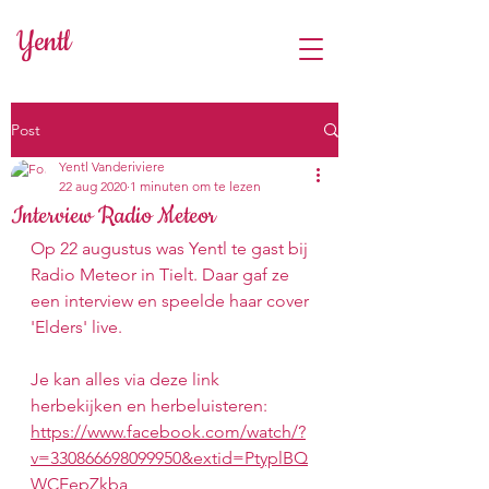
Yentl
Post
Yentl Vanderiviere
22 aug 2020
1 minuten om te lezen
Interview Radio Meteor
Op 22 augustus was Yentl te gast bij 
Radio Meteor in Tielt. Daar gaf ze 
een interview en speelde haar cover 
'Elders' live.
Je kan alles via deze link 
herbekijken en herbeluisteren: 
https://www.facebook.com/watch/?
v=330866698099950&extid=PtyplBQ
WCEepZkba