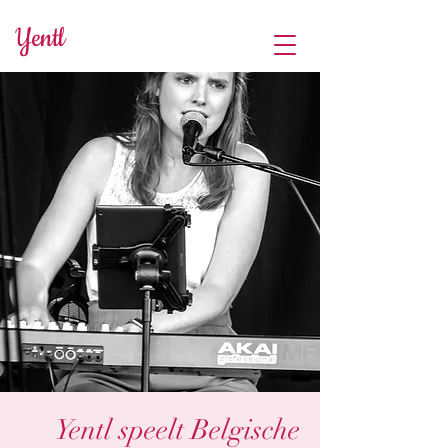
Yentl
Yentl speelt Belgische