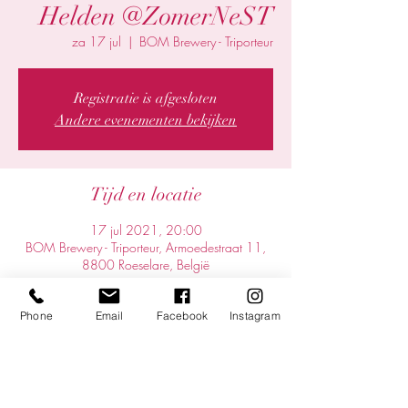
Helden @ZomerNeST
za 17 jul
  |  
BOM Brewery - Triporteur
Registratie is afgesloten
Andere evenementen bekijken
Tijd en locatie
17 jul 2021, 20:00
BOM Brewery - Triporteur, Armoedestraat 11,
8800 Roeselare, België
Over het evenement
Phone
Email
Facebook
Instagram
🎫 Bestel hier je tickets! 
Deel dit evenement