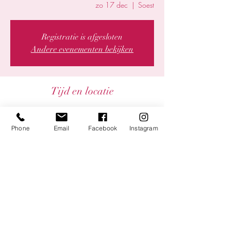
zo 17 dec
  |  
Soest
Registratie is afgesloten
Andere evenementen bekijken
Tijd en locatie
17 dec 2023, 15:00 – 16:00
Soest, Landgoed de Paltz 1, 3768 MZ Soest,
Phone
Email
Facebook
Instagram
Nederland
Deel dit evenement