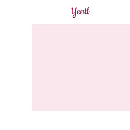
Yentl