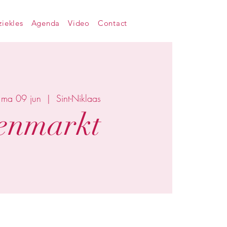
iekles
Agenda
Video
Contact
ma 09 jun
  |  
Sint-Niklaas
enmarkt