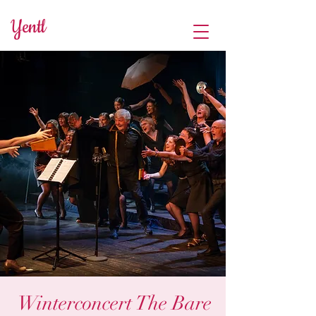
Yentl
Winterconcert The Bare