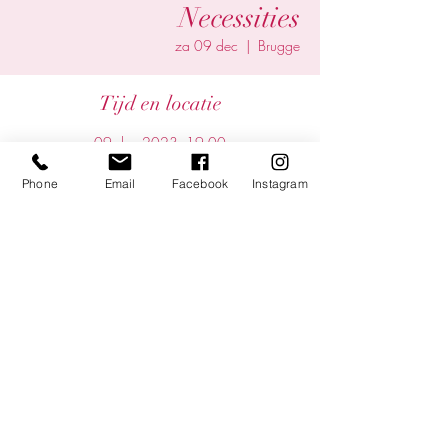
Necessities
za 09 dec
  |  
Brugge
Tijd en locatie
09 dec 2023, 19:00
Brugge, Brugge, België
Phone
Email
Facebook
Instagram
Deel dit evenement
©2025 by Yentl