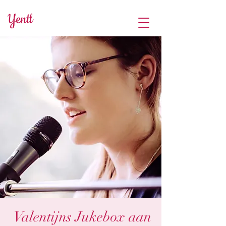
Yentl
Valentijns Jukebox aan