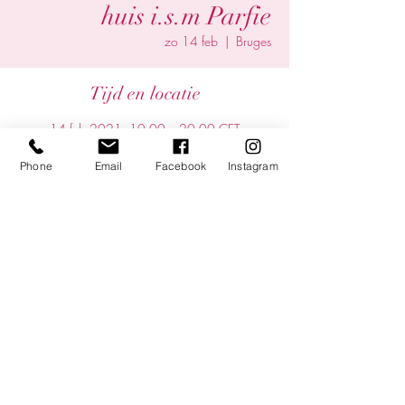
huis i.s.m Parfie
zo 14 feb
  |  
Bruges
Tijd en locatie
14 feb 2021, 10:00 – 20:00 CET
Bruges, Bruges, Belgium
Phone
Email
Facebook
Instagram
Deel dit evenement
©2025 by Yentl