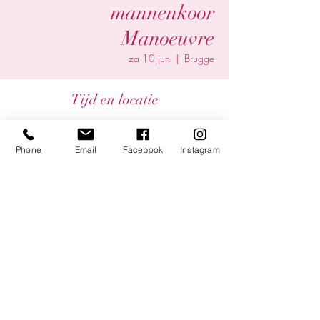
mannenkoor
Manoeuvre
za 10 jun
  |  
Brugge
Tijd en locatie
10 jun 2023, 20:00
Brugge, Brugge, België
Phone
Email
Facebook
Instagram
Deel dit evenement
©2025 by Yentl