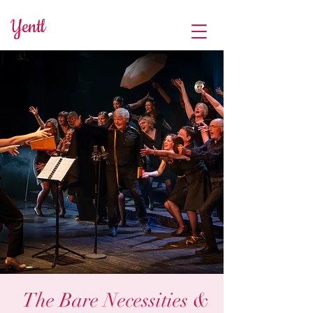
Yentl
The Bare Necessities &