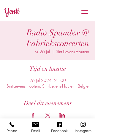
Yentl
Radio Spandex @
Fabrieksconcerten
vr 26 jul
  |  
Sint-Lievens-Houtem
Tijd en locatie
26 jul 2024, 21:00
Sint-Lievens-Houtem, Sint-Lievens-Houtem, België
Deel dit evenement
Phone
Email
Facebook
Instagram