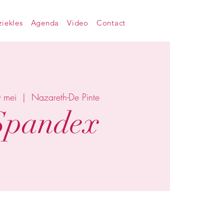
iekles
Agenda
Video
Contact
 mei
  |  
Nazareth-De Pinte
Spandex