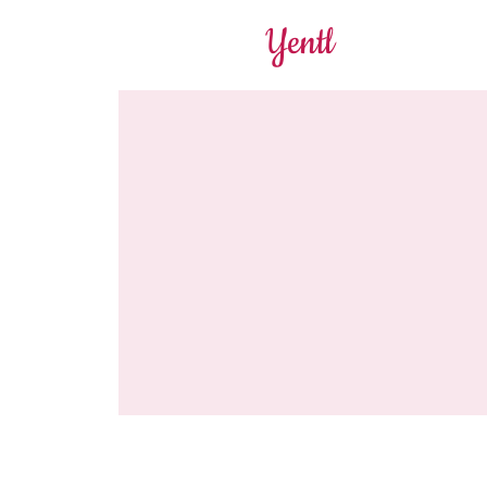
Yentl