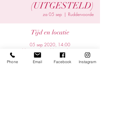
(UITGESTELD)
za 05 sep
  |  
Ruddervoorde
Tijd en locatie
05 sep 2020, 14:00
Ruddervoorde, Ruddervoorde, 8020
Oostkamp, Belgium
Phone
Email
Facebook
Instagram
Deel dit evenement
©2025 by Yentl