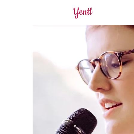
Yentl