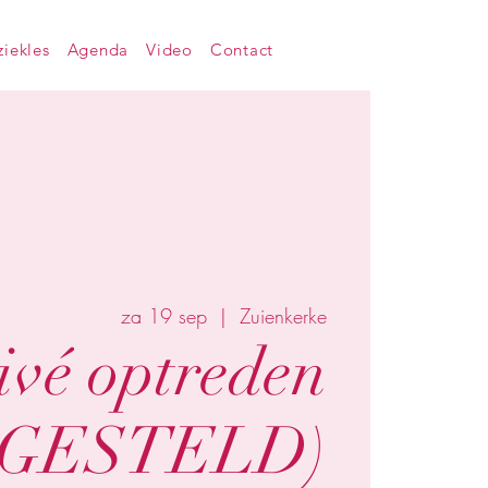
iekles
Agenda
Video
Contact
za 19 sep
  |  
Zuienkerke
ivé optreden
TGESTELD)