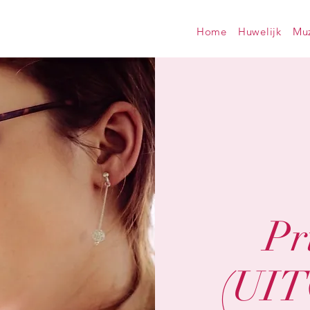
Home
Huwelijk
Muz
Pr
(UI