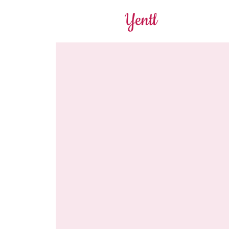
Yentl