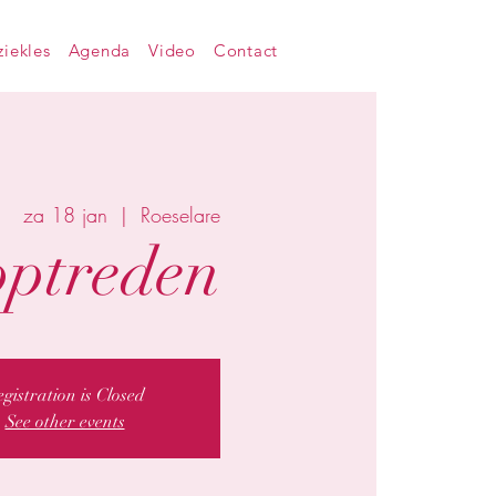
iekles
Agenda
Video
Contact
za 18 jan
  |  
Roeselare
optreden
gistration is Closed
See other events