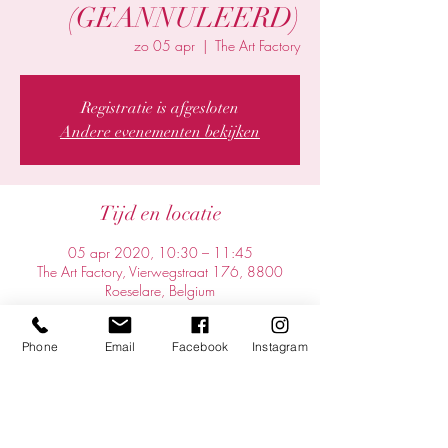
(GEANNULEERD)
zo 05 apr
  |  
The Art Factory
Registratie is afgesloten
Andere evenementen bekijken
Tijd en locatie
05 apr 2020, 10:30 – 11:45
The Art Factory, Vierwegstraat 176, 8800
Roeselare, Belgium
Over het evenement
Phone
Email
Facebook
Instagram
https://www.facebook.com/theartfactory.be/
Deel dit evenement