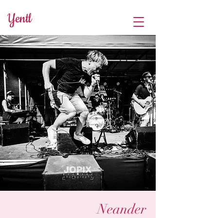
Yentl
Neander