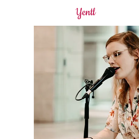
Yentl