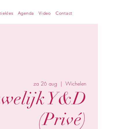
iekles
Agenda
Video
Contact
za 26 aug
  |  
Wichelen
welijk Y&D
(Privé)