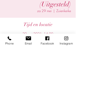
(Uitgesteld)
za 29 mei
  |  
Zuienkerke
Tijd en locatie
29 mei 2021, 14:00
Zuienkerke, 8377 Zuienkerke, Belgium
Phone
Email
Facebook
Instagram
Deel dit evenement
©2025 by Yentl