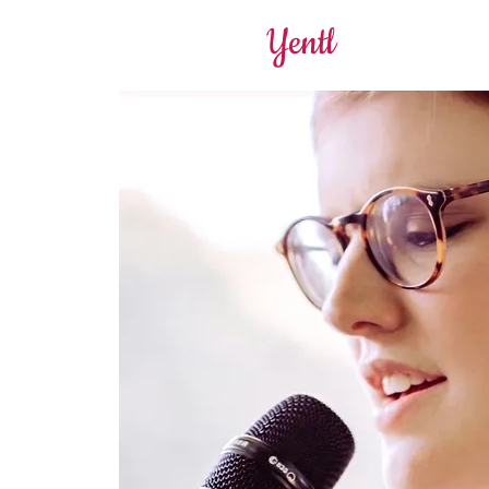
Yentl