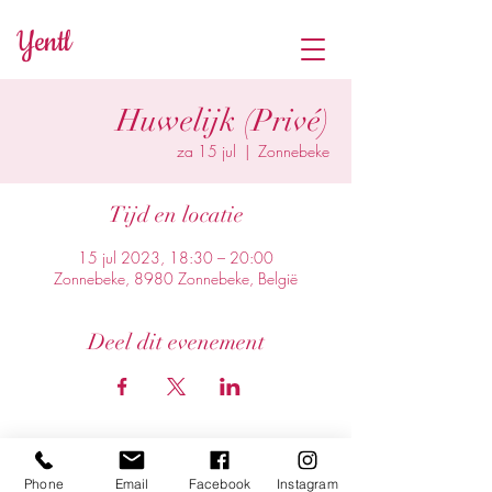
Yentl
Huwelijk (Privé)
za 15 jul
  |  
Zonnebeke
Tijd en locatie
15 jul 2023, 18:30 – 20:00
Zonnebeke, 8980 Zonnebeke, België
Deel dit evenement
Phone
Email
Facebook
Instagram