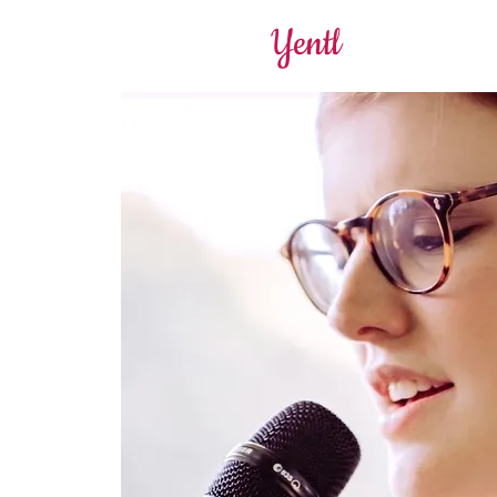
Yentl