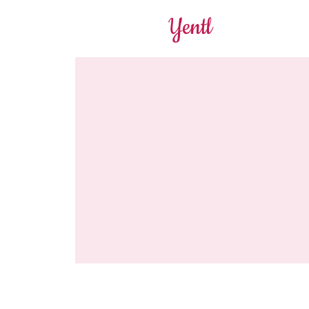
Yentl