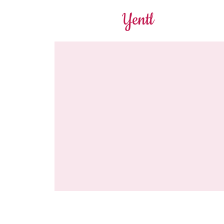
Yentl