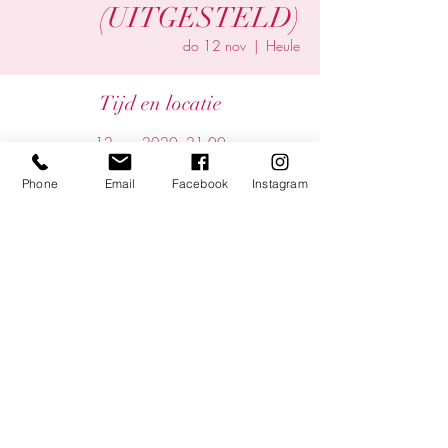
(UITGESTELD)
do 12 nov
  |  
Heule
Tijd en locatie
12 nov 2020, 21:00
Heule, Heule, 8501 Kortrijk, Belgium
Phone
Email
Facebook
Instagram
Deel dit evenement
©2025 by Yentl