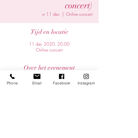
concert)
vr 11 dec
  |  
Online concert
Tijd en locatie
11 dec 2020, 20:00
Online concert
Over het evenement
Tickets: https://shop.eventix.io/d407a67c-
Phone
Email
Facebook
Instagram
585d-4978-92a0-cb6a150c8def/tickets
Deel dit evenement