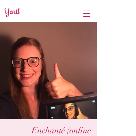
Yentl
Enchanté (online