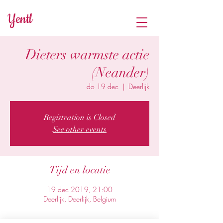
Yentl
Dieters warmste actie
(Neander)
do 19 dec
  |  
Deerlijk
Registration is Closed
See other events
Tijd en locatie
19 dec 2019, 21:00
Deerlijk, Deerlijk, Belgium