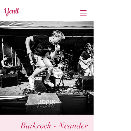
Yentl
Buikrock - Neander