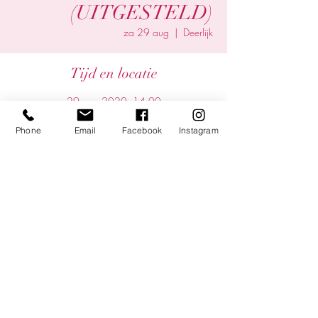
(UITGESTELD)
za 29 aug
  |  
Deerlijk
Tijd en locatie
29 aug 2020, 14:00
Deerlijk, Deerlijk, Belgium
Phone
Email
Facebook
Instagram
Deel dit evenement
©2025 by Yentl