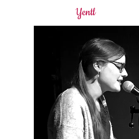
Yentl