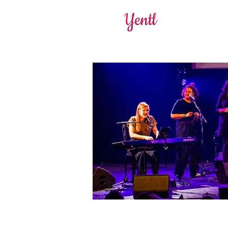
Yentl