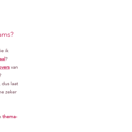
oams?
e ik
aal
?
overs
van
?
 dus laat
me zeker
en
thema-