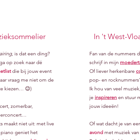
ieksommelier
In 't West-Vl
airing
, is dat een ding?
Fan van de nummers di
 ga op zoek naar dé
schrijf in mijn
moedert
etlist
die bij jouw event
Of liever herkenbare
c
Maar vraag me niet om de
pop- en rocknummers
 te kiezen… 😉)
Ik hou van veel muziek,
je
inspireren
en stuur 
cert, zomerbar,
jouw ideeën!
merconcert…
s maakt niet uit: met live
Of wat dacht je van e
 piano geniet het
avond
met muziek van