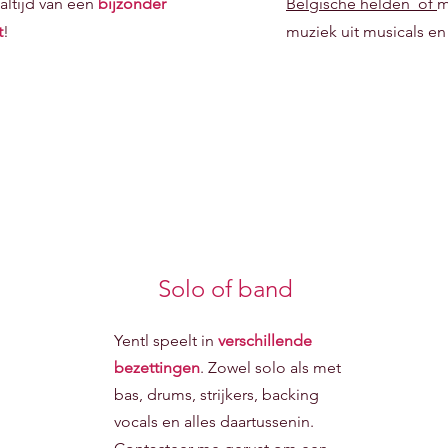
altijd van een
bijzonder
Belgische helden of
m
t
!
muziek uit musicals en
Solo of band
Yentl speelt in
verschillende
bezettingen
. Zowel solo als met
bas, drums, strijkers, backing
vocals en alles daartussenin.