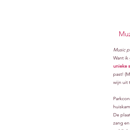
Muz
Music p
Want ik
unieke s
past! (
wijn uit
Parkcon
huiska
De plaat
zang en