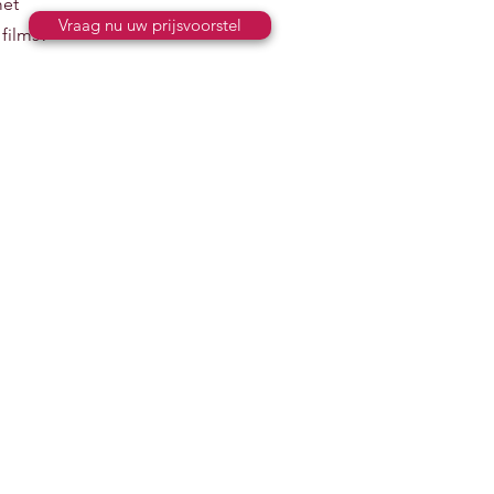
et
Vraag nu uw prijsvoorstel
 films?